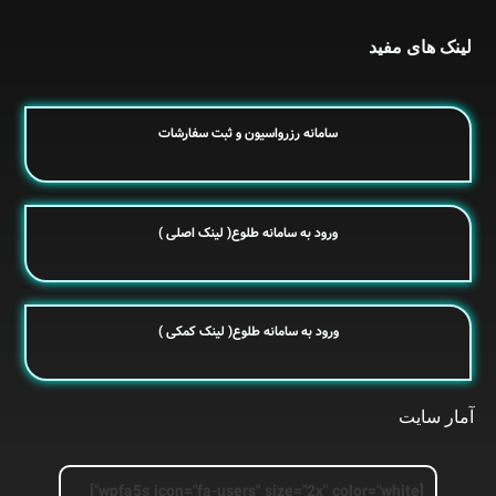
لینک های مفید
سامانه رزرواسیون و ثبت سفارشات
ورود به سامانه طلوع( لینک اصلی )
ورود به سامانه طلوع( لینک کمکی )
آمار سایت
[wpfa5s icon="fa-users" size="2x" color="white"]