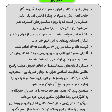
اخبار روز
وقتی قدرت نظامی ایران و ضربات کوبندهٔ رزمندگان
جان‌برکف ارتش و سپاه بر پیکرهٔ ارتش آمریکا آنقدر
خسارت‌بار است که با وجود سانسورهای گسترده هم
نمی‌شود پنهانش کرد. ‌منبع: صابرین نیوز
باشگاه فجر سپاسی شیراز به صورت رسمی از نهایی شدن
انتقال احسان پهلوان به این تیم خبر داد.
قیمت طلا و سکه در روز ۱۷ مردادماه ۱۴۰۵ اعلام شد.
آقایان سعید ابوطالب و سهیل‌کریمی، چند هفته پیش در
بغداد و بدون هیچ توضیحی بازداشت شده‌اند.
دبیرکل گردان‌های سیدالشهداء با اعلام تعویق موقت پاسخ
نظامی مقاومت اسلامی عراق به تجاوز آمریکایی - سعودی،
تأکید کرد که اصل پاسخ همچنان پابرجاست و تنها درباره
زمان‌بندی، حجم و نوع آن بازنگری می‌شود.
سوسن پرور که هنوز هم «فریده» را در سریال «بزنگاه»
به کارگردانی رضا عطاران سکوی پرش خود می‌داند
می‌گوید: «تلویزیون با از دست دادن اهالی‌اش، چهره‌هایی
غیربومی را ساکن این رسانه کرد که ده‌ها سال هم بگذرد