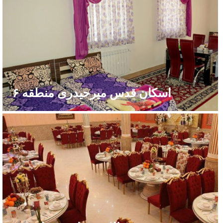
اسکان قدس میرحیدری منطقه ۶