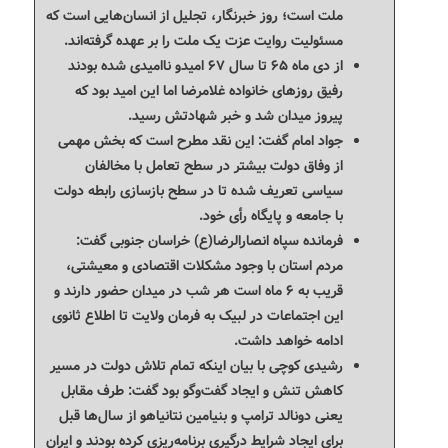
ملت است؛ روز خبرنگار، تجلیل از انسان‌هایی است که
مسئولیت روایت عزت یک ملت را بر عهده گرفته‌اند.
از دی ماه ۶۵ تا سال ۶۷ امیدو ناامیدی شده بودند
رفیق روزهای خانواده غلامرضا اما این امید بود که
پیروز میدان شد و خبر شهادتش رسید.
جواد امام گفت: این نقد مطرح است که بخش مهمی
از وفاق دولت بیشتر در سطح تعامل با مخالفان
سیاسی تعریف شده تا در سطح بازسازی رابطه دولت
با جامعه و پایگاه رأی خود.
فرمانده سپاه انصارالرضا(ع) خراسان جنوبی گفت:
مردم استان با وجود مشکلات اقتصادی و معیشتی،
قریب به ۶ ماه است هر شب در میدان حضور دارند و
این اجتماعات در لبیک به فرمان ولایت تا اطلاع ثانوی
ادامه خواهد داشت.
رشیدی کوچی با بیان اینکه تمام تلاش دولت در مسیر
کاهش تنش و ایجاد گفت‌وگو بود گفت: طرف مقابل
یعنی دونالد ترامپ و بنیامین نتانیاهو از سال‌ها قبل
برای ایجاد شرایط درگیری برنامه‌ریزی کرده بودند و ایران