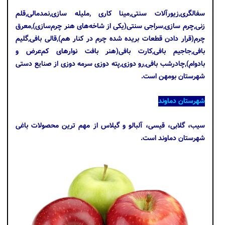
سفالگری,زیورآلات سنتی,مینا کاری ,ملیله سازی,نمدمالی,قلم
زنی,چرم سازی,سراجی سنتی(یکی از شاخه‌های هنر چرم‌سازی),معرق
چرم(قرار دادن قطعات بریده شده چرم در کنار هم),قالی بافی,گلیم
بافی,جاجیم بافی,کارت بافی(هنر بافت نوارهای کم‌عرض و
بادوام),چادرشب بافی,رو دوزی,پته دوزی سرمه دوزی از صنایع دستی
شهرستان بومهن است.
شهرستان دماوند
سیب، گلابی، قیسی، آلبالو و گیلاس از مهم ترین محصولات باغی
شهرستان دماوند است.