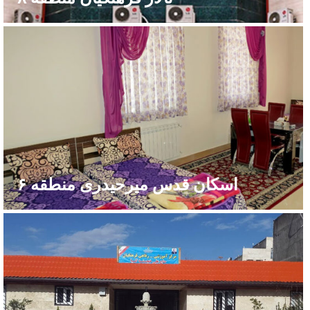
اسکان قدس میرحیدری منطقه ۶