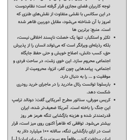
توجه کاربران فضای مجازی قرار گرفته است؛ نظام‌دوست
در این سکانس با نقشی متفاوت از نقش‌های طنزی که
امروز با آن شناخته می‌شود، مقابل دوربین ظاهر شده
است. منبع: برترین ها
تکبّر و استکبار، تنها یک خصلت ناپسند اخلاقی نیست،
بلکه رذیله‌ای ویرانگر است که می‌تواند انسان را از پذیرش
حق، کسب دانش، اصلاح خویش و حتی حفظ جایگاه
اجتماعی محروم سازد. این خوی زشت، در ساحت فردی و
اجتماعی، پیامدهایی چون کفر، انزوا، محرومیت از
موفقیت و ... را به دنبال دارد.
بارسلونا توانست رئال مادرید را در ماجرای خرید رودری
شکست دهد.
کریس مورفی، سناتور مطرح آمریکایی گفت: دونالد ترامپ
این جنگ را باخته است. آمریکا ضعیف‌تر شده، ایران
قدرتمندتر شده و هزینه بازگشایی تنگه هرمز هر روز
بیشتر می‌شود. توافقی که ظاهراً اکنون روی میز است، قرار
است در ازای بازگشایی تنگه، سالانه ۱۰۰ میلیارد دلار به
ایران پرداخت کند... واقعاً چه پیروزی بزرگی برای ایران! […]