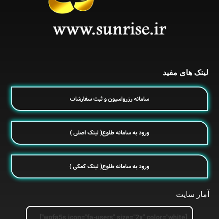
لینک های مفید
سامانه رزرواسیون و ثبت سفارشات
ورود به سامانه طلوع( لینک اصلی )
ورود به سامانه طلوع( لینک کمکی )
آمار سایت
[wpfa5s icon="fa-users" size="2x" color="white"]