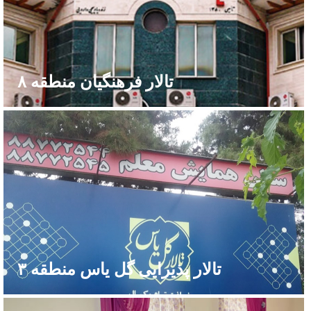
تالار فرهنگیان منطقه ۸
تالار پذیرایی گل یاس منطقه ۳