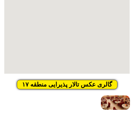
گالری عکس تالار پذیرایی منطقه ۱۷