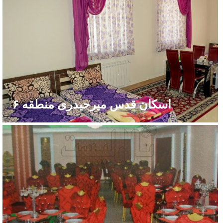
اسکان قدس میرحیدری منطقه ۶