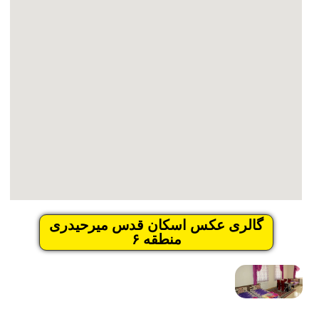
گالری عکس اسکان قدس میرحیدری
منطقه ۶