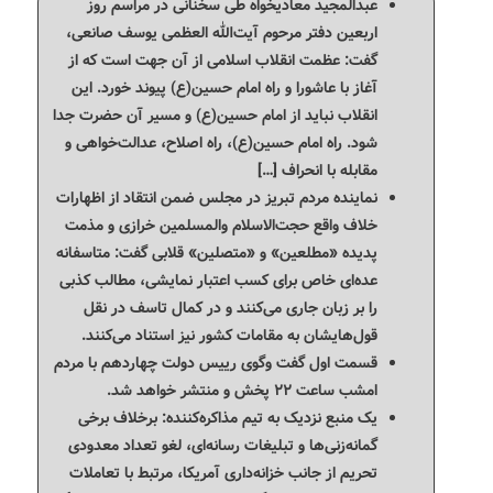
عبدالمجید معادیخواه طی سخنانی در مراسم روز
اربعین دفتر مرحوم آیت‌الله العظمی یوسف صانعی،
گفت: عظمت انقلاب اسلامی از آن جهت است که از
آغاز با عاشورا و راه امام حسین(ع) پیوند خورد. این
انقلاب نباید از امام حسین(ع) و مسیر آن حضرت جدا
شود. راه امام حسین(ع)، راه اصلاح، عدالت‌خواهی و
مقابله با انحراف […]
نماینده مردم تبریز در مجلس ضمن انتقاد از اظهارات
خلاف‌ واقع حجت‌الاسلام والمسلمین خرازی و مذمت
پدیده «مطلعین» و «متصلین» قلابی گفت: متاسفانه
عده‌ای خاص برای کسب اعتبار نمایشی، مطالب کذبی
را بر زبان جاری می‌کنند و در کمال تاسف در نقل
قول‌هایشان به مقامات کشور نیز استناد می‌کنند.
قسمت اول گفت وگوی رییس دولت چهاردهم با مردم
امشب ساعت ۲۲ پخش و منتشر خواهد شد.
یک منبع نزدیک به تیم مذاکره‌کننده: برخلاف برخی
گمانه‌زنی‌ها و تبلیغات رسانه‌ای، لغو تعداد معدودی
تحریم از جانب خزانه‌داری آمریکا، مرتبط با تعاملات