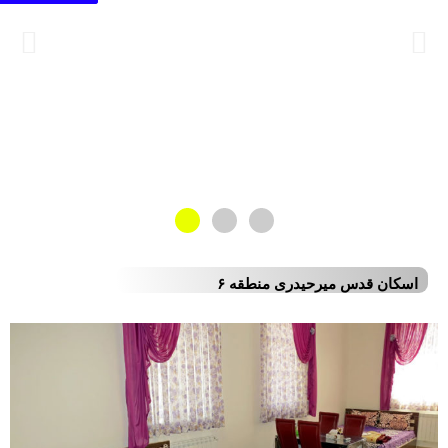
اسکان قدس میرحیدری منطقه ۶